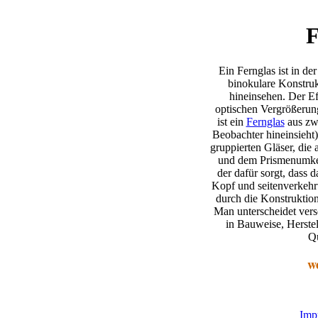
F
Ein Fernglas ist in de
binokulare Konstruk
hineinsehen. Der Ef
optischen Vergrößerun
ist ein
Fernglas
aus zwe
Beobachter hineinsieht)
gruppierten Gläser, die
und dem Prismenumkeh
der dafür sorgt, dass 
Kopf und seitenverkehr
durch die Konstruktio
Man unterscheidet vers
in Bauweise, Herste
Qu
w
Imp